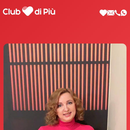
Scopri Club di Più
Le testimonianze Club di Più
La fondatrice Valeria Pilla
Annunci Donne
Agenzia matrimoniale Club di Più
Love Notebook