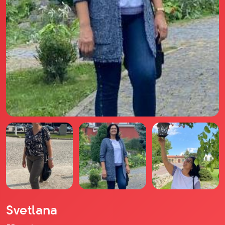
Il libro Donna di Cuori
Quanto costa Club di Più
Love Academy
Domande Frequenti
Impegno Sociale
Le nostre sedi
Facebook
YouTube
Instagram
TikTok
Svetlana