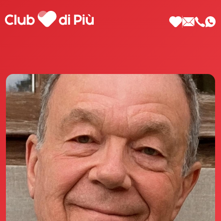
Scopri Club di Più
Le testimonianze Club di Più
La fondatrice Valeria Pilla
Annunci Donne
Agenzia matrimoniale Club di Più
Love Notebook