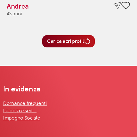
Andrea
43 anni
Carica altri profili
In evidenza
Domande frequenti
Le nostre sedi
Impegno Sociale