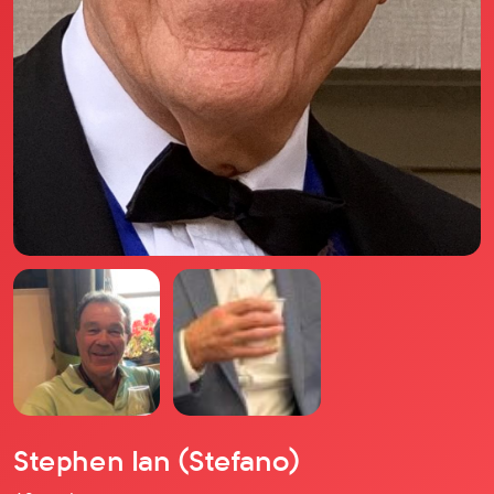
Il libro Donna di Cuori
Quanto costa Club di Più
Love Academy
Domande Frequenti
Impegno Sociale
Le nostre sedi
Facebook
YouTube
Instagram
TikTok
Stephen Ian (Stefano)