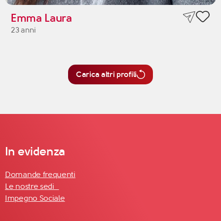
Emma Laura
23 anni
Carica altri profili
In evidenza
Domande frequenti
Le nostre sedi
Impegno Sociale