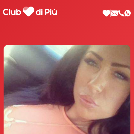
Scopri Club di Più
Le testimonianze Club di Più
La fondatrice Valeria Pilla
Annunci Donne
Agenzia matrimoniale Club di Più
Love Notebook