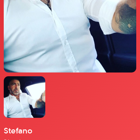
Il libro Donna di Cuori
Quanto costa Club di Più
Love Academy
Domande Frequenti
Impegno Sociale
Le nostre sedi
Facebook
YouTube
Instagram
TikTok
Stefano