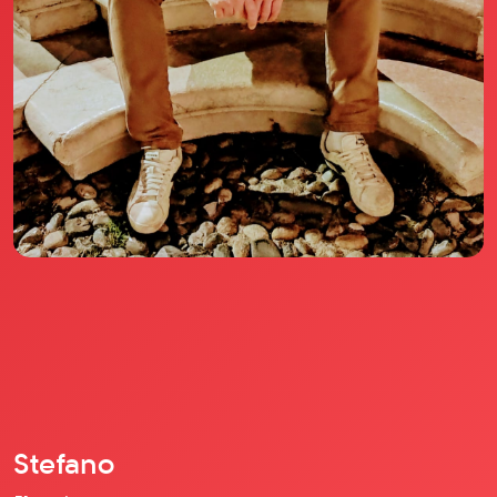
Il libro Donna di Cuori
Quanto costa Club di Più
Love Academy
Domande Frequenti
Impegno Sociale
Le nostre sedi
Facebook
YouTube
Instagram
TikTok
Stefano