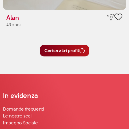
Alan
43 anni
Carica altri profili
In evidenza
Domande frequenti
Le nostre sedi
Impegno Sociale