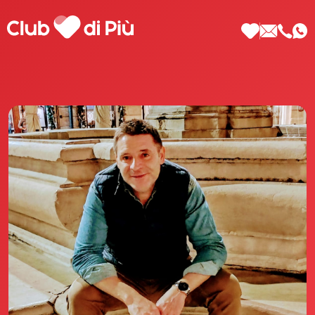
Scopri Club di Più
Le testimonianze Club di Più
La fondatrice Valeria Pilla
Annunci Donne
Agenzia matrimoniale Club di Più
Love Notebook