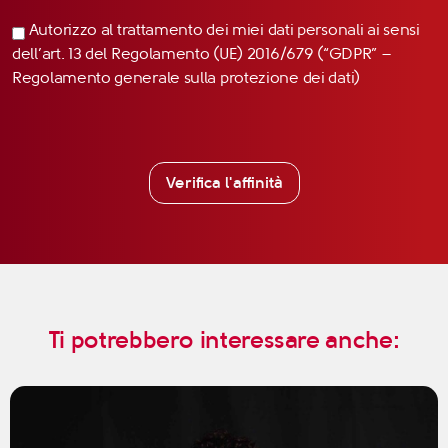
Autorizzo al trattamento dei miei dati personali ai sensi
dell’art. 13 del Regolamento (UE) 2016/679 (“GDPR” –
Regolamento generale sulla protezione dei dati)
Verifica l'affinità
Ti potrebbero interessare anche: