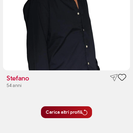
Stefano
54 anni
Carica altri profili