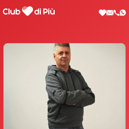
Scopri Club di Più
Le testimonianze Club di Più
La fondatrice Valeria Pilla
Annunci Donne
Agenzia matrimoniale Club di Più
Love Notebook