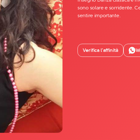
sono solare e sorridente. C
sentire importante.
Facebook
YouTube
Instagram
Verifica l’affinità
W
TikTok