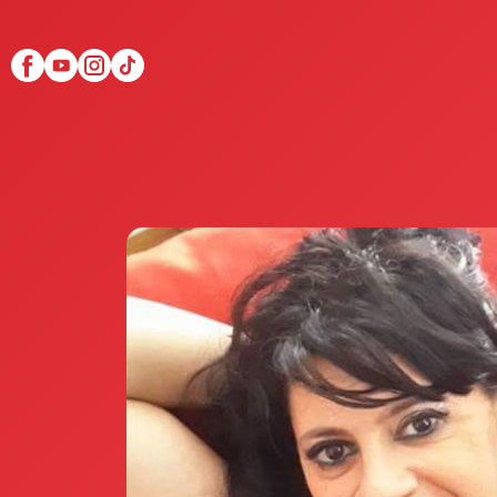
Scopri Club di Più
Le testimonianze Club 
La fondatrice Valeria Pi