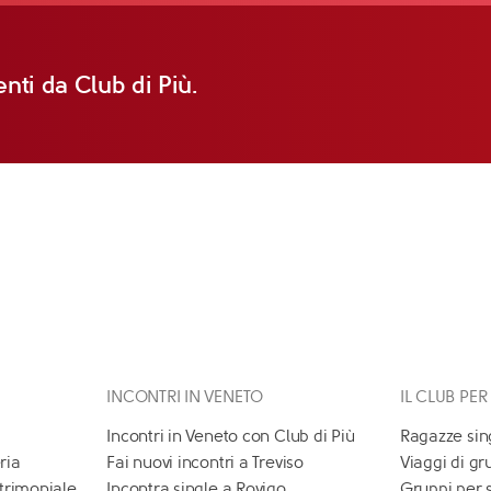
nti da Club di Più.
INCONTRI IN VENETO
IL CLUB PER
Incontri in Veneto con Club di Più
Ragazze sin
ria
Fai nuovi incontri a Treviso
Viaggi di gr
atrimoniale
Incontra single a Rovigo
Gruppi per 