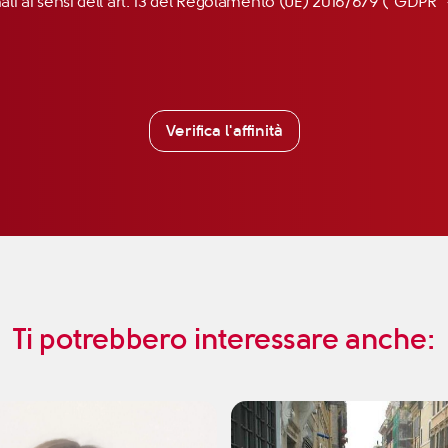
nali ai sensi dell’art. 13 del Regolamento (UE) 2016/679 (“GDP
Verifica l'affinità
Ti potrebbero interessare anche: