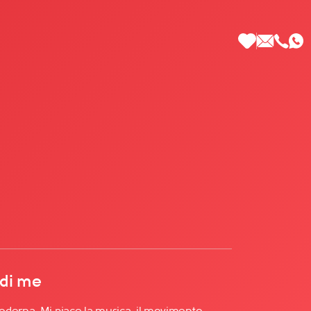
 di Più
 di me
derna. Mi piace la musica, il movimento,