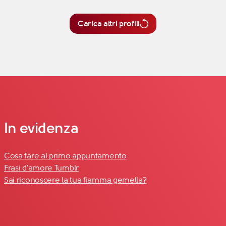
Carica altri profili
In evidenza
Cosa fare al primo appuntamento
Frasi d'amore Tumblr
Sai riconoscere la tua fiamma gemella?