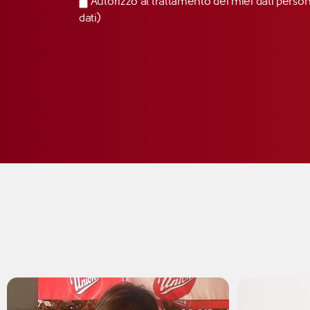
Autorizzo al trattamento dei miei dati perso
dati)