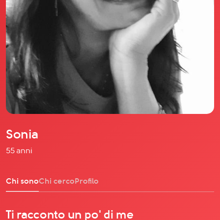
Il libro Donna di Cuori
Quanto costa Club di Più
Love Academy
Domande Frequenti
Impegno Sociale
Le nostre sedi
Facebook
YouTube
Instagram
Sonia
TikTok
55 anni
Chi sono
Chi cerco
Profilo
Ti racconto un po' di me