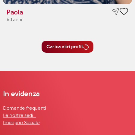
Paola
60 anni
Carica altri profili
In evidenza
Domande frequenti
Le nostre sedi
Impegno Sociale