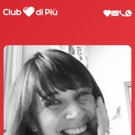
Scopri Club di Più
Le testimonianze Club di Più
La fondatrice Valeria Pilla
Annunci Donne
Agenzia matrimoniale Club di Più
Love Notebook