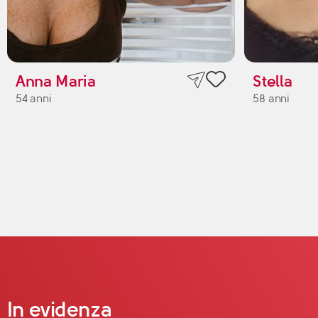
Anna Maria
Stella
54 anni
58 anni
In evidenza