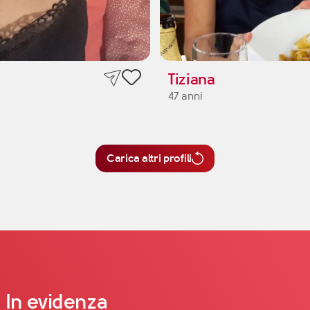
Tiziana
47 anni
Carica altri profili
In evidenza