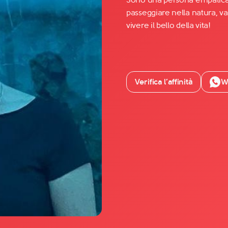
passeggiare nella natura, va
vivere il bello della vita!
Facebook
YouTube
Instagram
Verifica l’affinità
W
TikTok