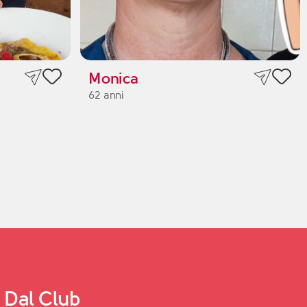
Monica
62 anni
Dal Club