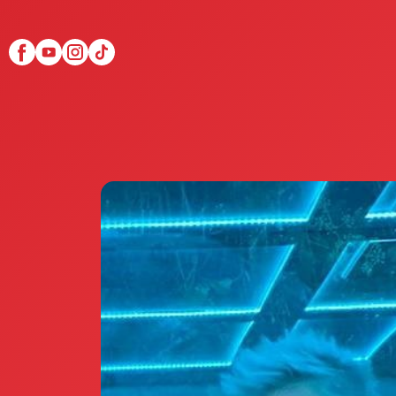
Scopri Club di Più
Le testimonianze Club 
La fondatrice Valeria Pi