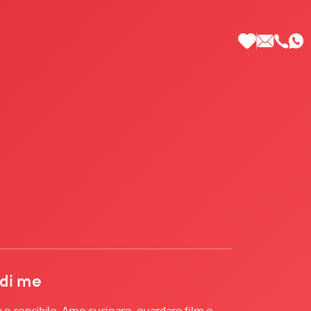
 di Più
 di me
e sensibile. Amo cucinare, guardare film e