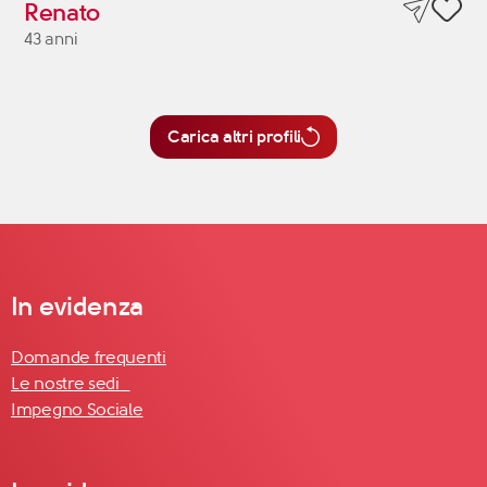
Renato
43 anni
Carica altri profili
In evidenza
Domande frequenti
Le nostre sedi
Impegno Sociale