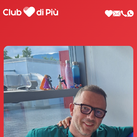
Scopri Club di Più
Le testimonianze Club di Più
La fondatrice Valeria Pilla
Annunci Donne
Agenzia matrimoniale Club di Più
Love Notebook