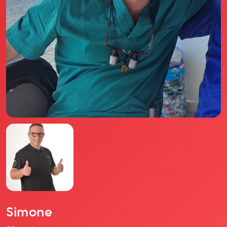
Il libro Donna di Cuori
Quanto costa Club di Più
Love Academy
Domande Frequenti
Impegno Sociale
Le nostre sedi
Facebook
YouTube
Instagram
TikTok
Simone