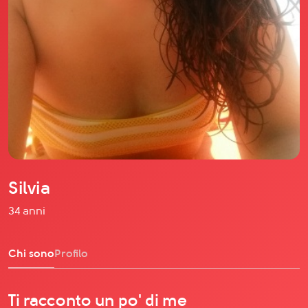
Il libro Donna di Cuori
Quanto costa Club di Più
Love Academy
Domande Frequenti
Impegno Sociale
Le nostre sedi
Facebook
YouTube
Instagram
Silvia
TikTok
34 anni
Chi sono
Profilo
Ti racconto un po' di me