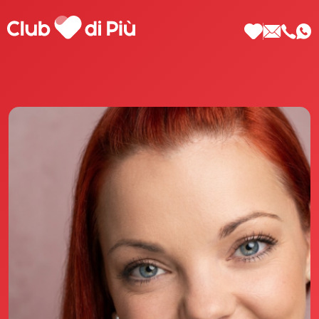
Scopri Club di Più
Le testimonianze Club di Più
La fondatrice Valeria Pilla
Annunci Donne
Agenzia matrimoniale Club di Più
Love Notebook