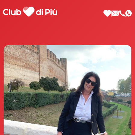
Scopri Club di Più
Le testimonianze Club di Più
La fondatrice Valeria Pilla
Annunci Donne
Agenzia matrimoniale Club di Più
Love Notebook