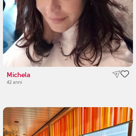
Michela
42 anni