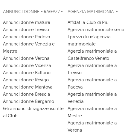
ANNUNCI DONNE E RAGAZZE
AGENZIA MATRIMONIALE
Annunci donne mature
Affidati a Club di Più
Annunci donne Treviso
Agenzia matrimoniale seria
Annunci donne Padova
I prezzi di un'agenzia
Annunci donne Venezia e
matrimoniale
Mestre
Agenzia matrimoniale a
Annunci donne Verona
Castelfranco Veneto
Annunci donne Vicenza
Agenzia matrimoniale a
Annunci donne Belluno
Treviso
Annunci donne Rovigo
Agenzia matrimoniale a
Annunci donne Mantova
Padova
Annunci donne Brescia
Agenzia matrimoniale a
Annunci donne Bergamo
Venezia
Gli annunci di ragazze iscritte
Agenzia matrimoniale a
al Club
Mestre
Agenzia matrimoniale a
Verona