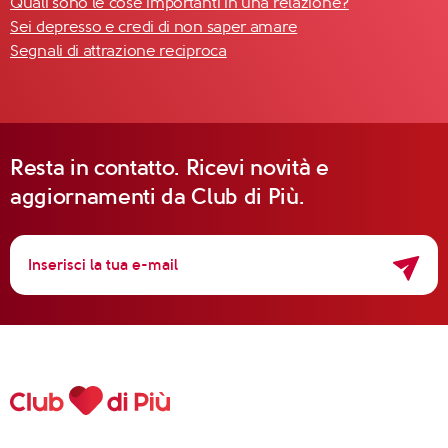
Quali sono le cose importanti in una relazione?
Sei depresso e credi di non saper amare
Segnali di attrazione reciproca
Resta in contatto. Ricevi novità e
aggiornamenti da Club di Più.