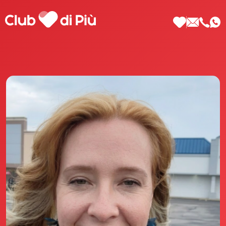
Scopri Club di Più
Le testimonianze Club di Più
La fondatrice Valeria Pilla
Annunci Donne
Agenzia matrimoniale Club di Più
Love Notebook