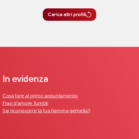
Carica altri profili
In evidenza
Cosa fare al primo appuntamento
Frasi d'amore Tumblr
Sai riconoscere la tua fiamma gemella?