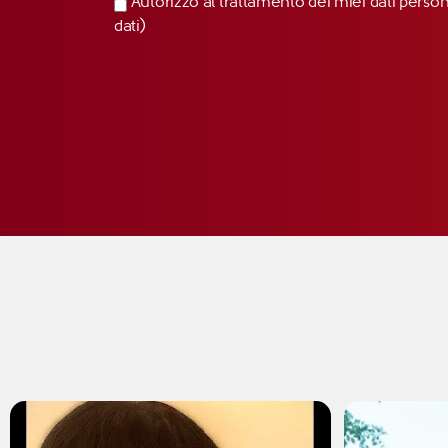
Autorizzo al trattamento dei miei dati perso
dati)