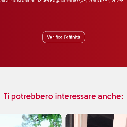
nali ai sensi dell’art. 13 del Regolamento (UE) 2016/679 (“GDP
Verifica l'affinità
Ti potrebbero interessare anche: