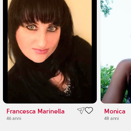
Francesca Marinella
Monica
46 anni
48 anni