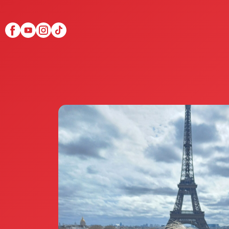
Scopri Club di Più
Le testimonianze Club 
La fondatrice Valeria Pi