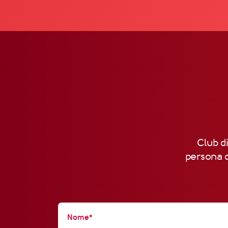
Club di
persona d