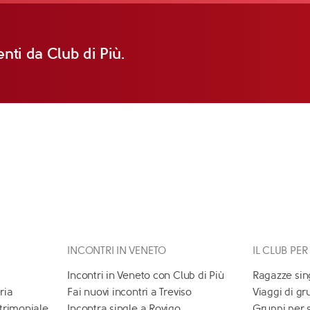
nti da Club di Più.
INCONTRI IN VENETO
IL CLUB PER
Incontri in Veneto con Club di Più
Ragazze sin
ria
Fai nuovi incontri a Treviso
Viaggi di gr
atrimoniale
Incontra single a Rovigo
Gruppi per 