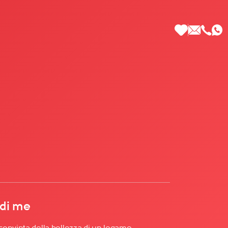
 di Più
 di me
onvinta della bellezza di un legame