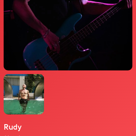
Il libro Donna di Cuori
Quanto costa Club di Più
Love Academy
Domande Frequenti
Impegno Sociale
Le nostre sedi
Facebook
YouTube
Instagram
TikTok
Rudy