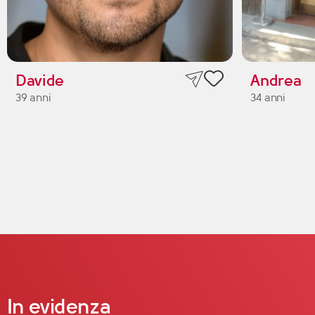
Davide
Andrea
39 anni
34 anni
In evidenza