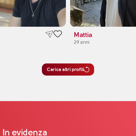
Mattia
29 anni
Carica altri profili
In evidenza