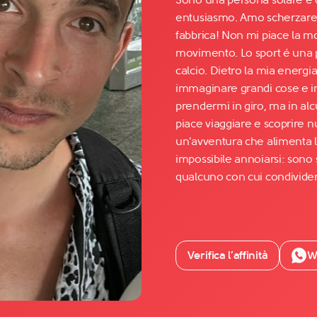
entusiasmo. Amo scherzare e
fabbrica! Non mi piace la m
Facebook
movimento. Lo sport é una p
YouTube
calcio. Dietro la mia energi
immaginare grandi cose e in
Instagram
prendermi in giro, ma in al
TikTok
piace viaggiare e scoprire n
un'avventura che alimenta la
impossibile annoiarsi: sono
qualcuno con cui condividere
Verifica l’affinità
W