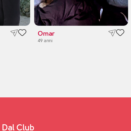
Omar
49 anni
Dal Club