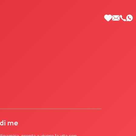
 di Più
 di me
inamica, pronta a vivere la vita con