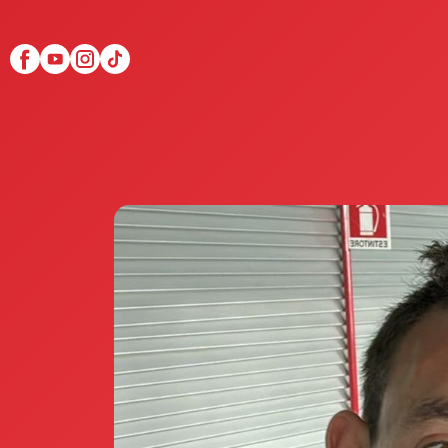
Scopri Club di Più
Le testimonianze Club 
La fondatrice Valeria Pi