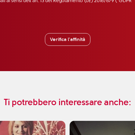
nali ai sensi dell’art. 13 del Regolamento (UE) 2016/679 (“GDP
Verifica l'affinità
Ti potrebbero interessare anche: