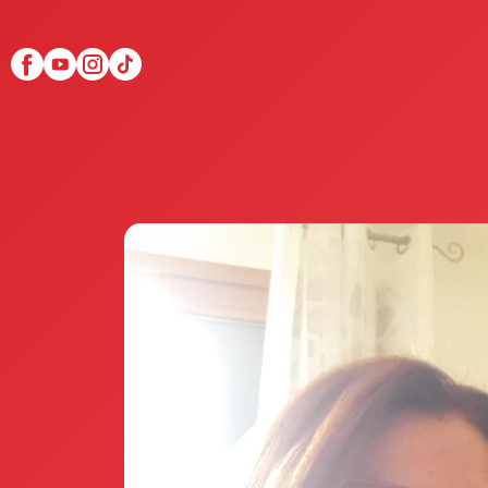
Scopri Club di Più
Le testimonianze Club 
La fondatrice Valeria Pi