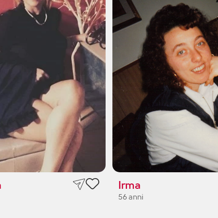
a
Irma
56 anni