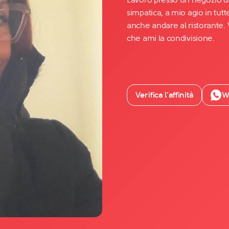
simpatica, a mio agio in tutt
anche andare al ristorante.
Facebook
che ami la condivisione.
YouTube
Instagram
TikTok
Verifica l’affinità
W