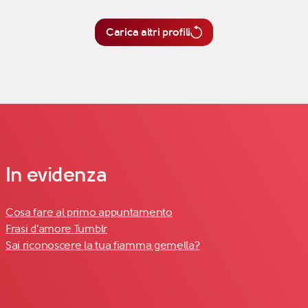
Carica altri profili
In evidenza
Cosa fare al primo appuntamento
Frasi d'amore Tumblr
Sai riconoscere la tua fiamma gemella?