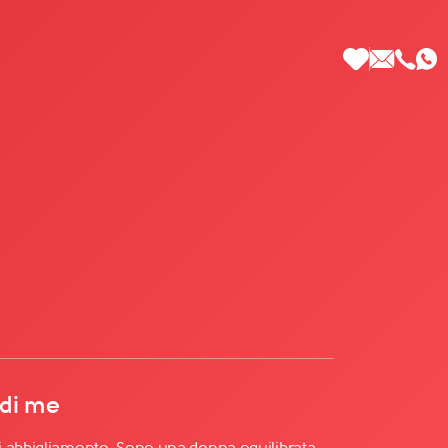
 di Più
 di me
i abbigliamento. Sono una donna equilibrata,