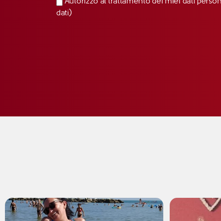
Autorizzo al trattamento dei miei dati perso
dati)