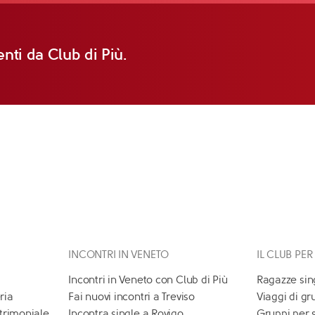
nti da Club di Più.
INCONTRI IN VENETO
IL CLUB PER
Incontri in Veneto con Club di Più
Ragazze sin
ria
Fai nuovi incontri a Treviso
Viaggi di gr
atrimoniale
Incontra single a Rovigo
Gruppi per 