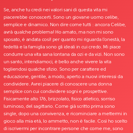
Se, anche tu credi nei valori sani di questa vita mi
piacerebbe conoscerti. Sono un giovane uomo celibe,
semplice e dinamico. Non dire come tutti : ancora Celibe,
avrà qualche problema! Ho amato, ma non mi sono
sposato, è andata così! per quanto mi riguarda l'onestà, la
fedeltà e la famiglia sono gli ideali in cui credo. Mi piace
condurre una vita sana lontana da ozi e da vizi. Non sono
un santo, intendiamoci, è bello anche vivere la vita
togliendosi qualche sfizio. Sono per carattere ed
educazione, gentile, a modo, aperto a nuovi interessi da
condividere. Avrei piacere di conoscere una donna
semplice con cui condividere sogni e prospettive.
Fisicamente alto 176, brizzolato, fisico atletico, sorriso
luminoso, del sagittario. Come già scritto prima sono
single, dopo una convivenza, e ricominciare a mettermi in
gioco alla mia età, lo ammetto, non è facile. Così ho scelto
di iscrivermi per incontrare persone che come me, sono