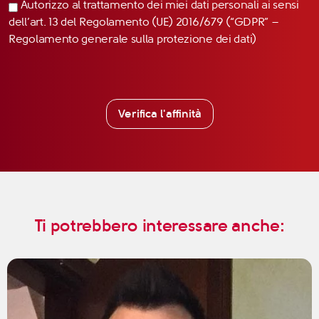
Autorizzo al trattamento dei miei dati personali ai sensi
dell’art. 13 del Regolamento (UE) 2016/679 (“GDPR” –
Regolamento generale sulla protezione dei dati)
Verifica l'affinità
Ti potrebbero interessare anche: