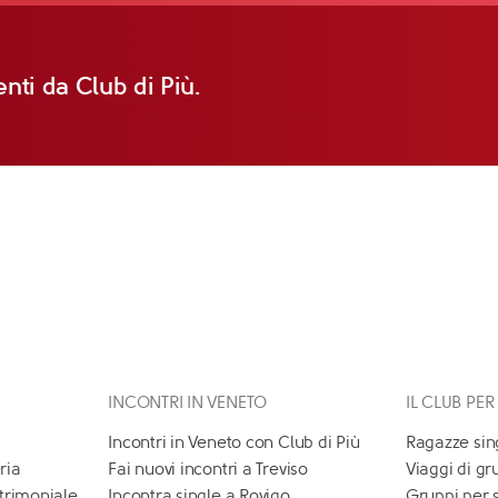
nti da Club di Più.
INCONTRI IN VENETO
IL CLUB PER
Incontri in Veneto con Club di Più
Ragazze sin
ria
Fai nuovi incontri a Treviso
Viaggi di gr
atrimoniale
Incontra single a Rovigo
Gruppi per 