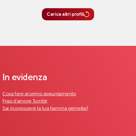
Carica altri profili
In evidenza
Cosa fare al primo appuntamento
Frasi d'amore Tumblr
Sai riconoscere la tua fiamma gemella?