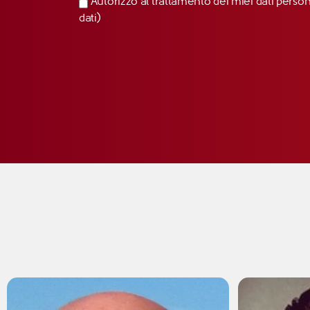
Autorizzo al trattamento dei miei dati perso
dati)