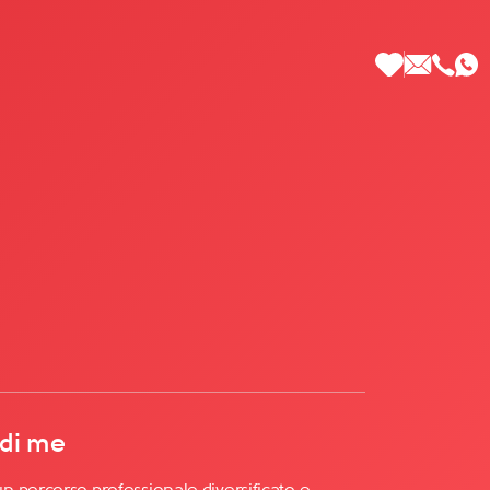
 di Più
 di me
 percorso professionale diversificato e