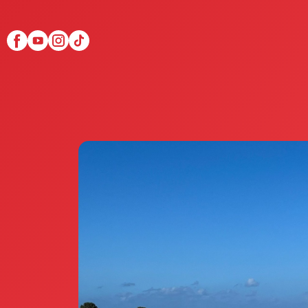
Scopri Club di Più
Le testimonianze Club 
La fondatrice Valeria Pi