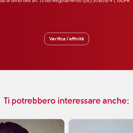
nali ai sensi dell’art. 13 del Regolamento (UE) 2016/679 (“GDP
Verifica l'affinità
Ti potrebbero interessare anche: