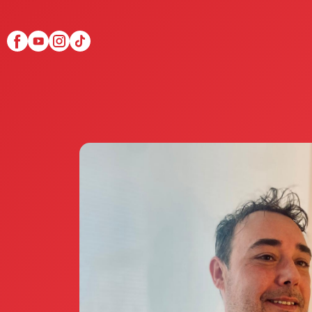
Scopri Club di Più
Le testimonianze Club 
La fondatrice Valeria Pi