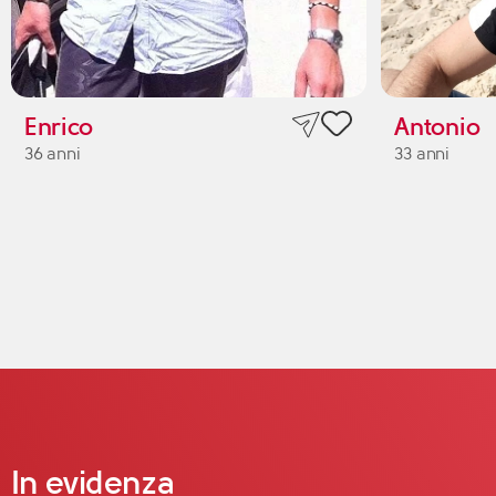
Enrico
Antonio
36 anni
33 anni
In evidenza