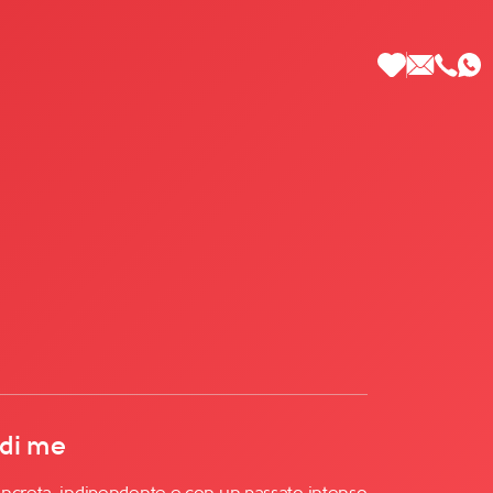
 di Più
 di me
oncreta, indipendente e con un passato intenso