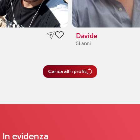
Davide
51 anni
Carica altri profili
In evidenza