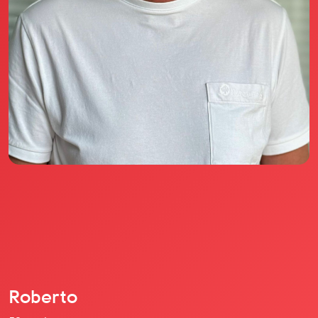
Il libro Donna di Cuori
Quanto costa Club di Più
Love Academy
Domande Frequenti
Impegno Sociale
Le nostre sedi
Facebook
YouTube
Instagram
TikTok
Roberto