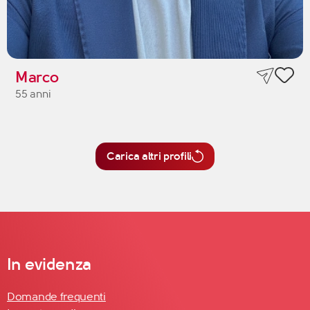
Marco
55 anni
Carica altri profili
In evidenza
Domande frequenti