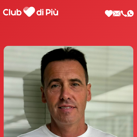
Scopri Club di Più
Le testimonianze Club di Più
La fondatrice Valeria Pilla
Annunci Donne
Agenzia matrimoniale Club di Più
Love Notebook