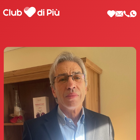
Scopri Club di Più
Le testimonianze Club di Più
La fondatrice Valeria Pilla
Annunci Donne
Agenzia matrimoniale Club di Più
Love Notebook