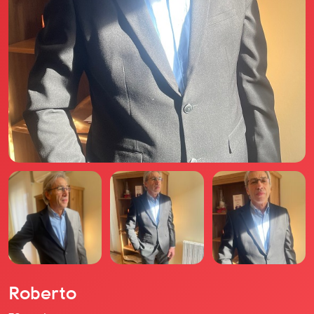
Il libro Donna di Cuori
Quanto costa Club di Più
Love Academy
Domande Frequenti
Impegno Sociale
Le nostre sedi
Facebook
YouTube
Instagram
TikTok
Roberto