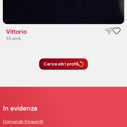
Vittorio
55 anni
Carica altri profili
In evidenza
Domande frequenti