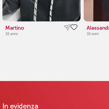
Martino
Alessand
32 anni
33 anni
In evidenza