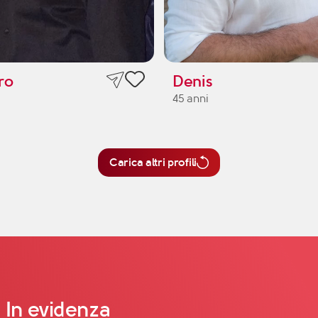
ro
Denis
45 anni
Carica altri profili
In evidenza