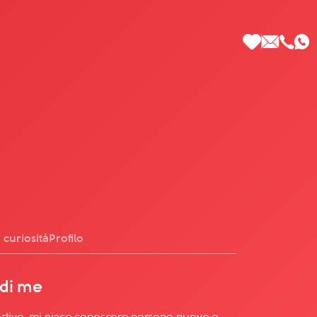
 di Più
 curiosità
Profilo
 di me
ortivo, mi piace conoscere persone nuove e