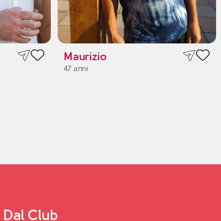
Maurizio
47 anni
Dal Club