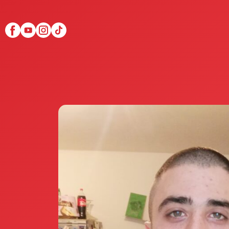
Scopri Club di Più
Le testimonianze Club 
La fondatrice Valeria Pi