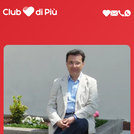
Scopri Club di Più
Le testimonianze Club di Più
La fondatrice Valeria Pilla
Annunci Donne
Agenzia matrimoniale Club di Più
Love Notebook