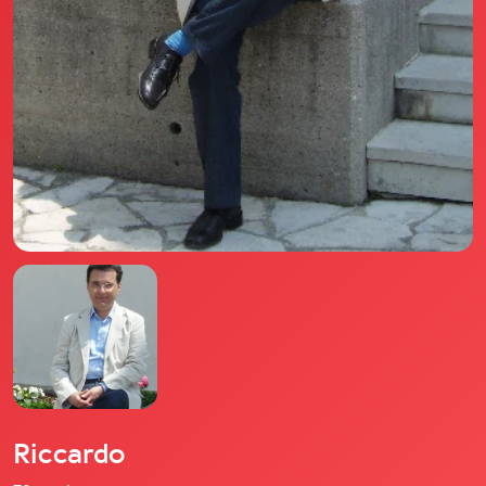
Il libro Donna di Cuori
Quanto costa Club di Più
Love Academy
Domande Frequenti
Impegno Sociale
Le nostre sedi
Facebook
YouTube
Instagram
TikTok
Riccardo