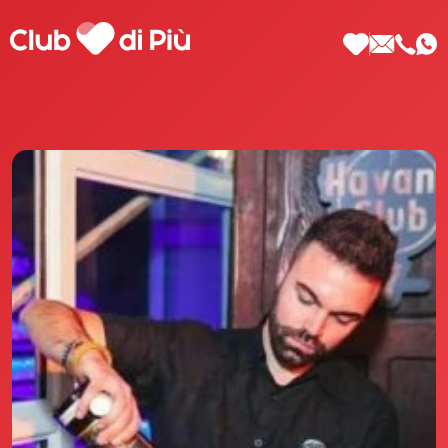
Scopri Club di Più
Le testimonianze Club di Più
La fondatrice Valeria Pilla
Annunci Donne
Agenzia matrimoniale Club di Più
Love Notebook