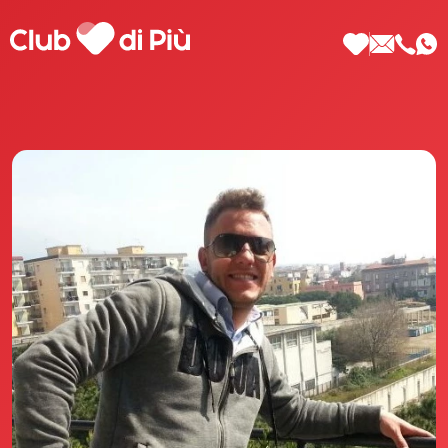
Scopri Club di Più
Le testimonianze Club di Più
La fondatrice Valeria Pilla
Annunci Donne
Agenzia matrimoniale Club di Più
Love Notebook