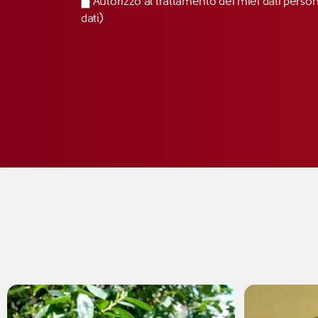
Autorizzo al trattamento dei miei dati perso
dati)