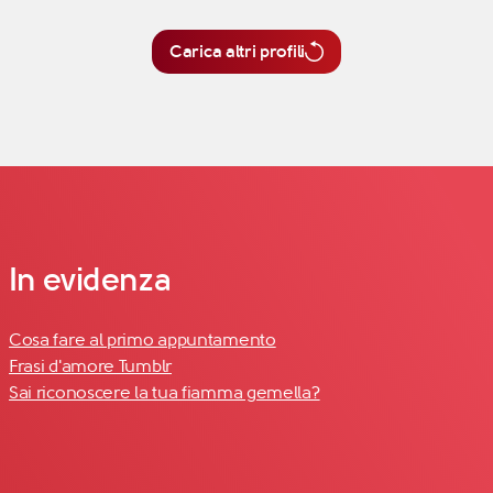
Carica altri profili
In evidenza
Cosa fare al primo appuntamento
Frasi d'amore Tumblr
Sai riconoscere la tua fiamma gemella?