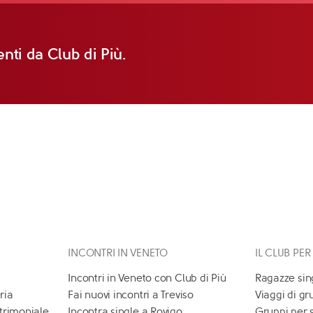
nti da Club di Più.
INCONTRI IN VENETO
IL CLUB PER
Incontri in Veneto con Club di Più
Ragazze sin
ria
Fai nuovi incontri a Treviso
Viaggi di gr
atrimoniale
Incontra single a Rovigo
Gruppi per 