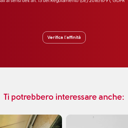
nali ai sensi dell’art. 13 del Regolamento (UE) 2016/679 (“GDP
Verifica l'affinità
Ti potrebbero interessare anche: