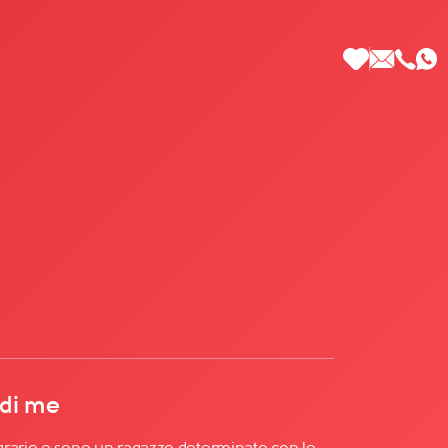
 di Più
 di me
grario e sono un ragazzo determinato con le