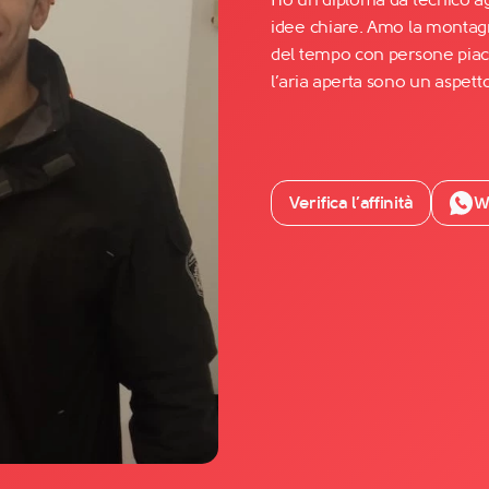
idee chiare. Amo la montagna
del tempo con persone piace
Facebook
l’aria aperta sono un aspett
YouTube
Instagram
TikTok
Verifica l’affinità
W