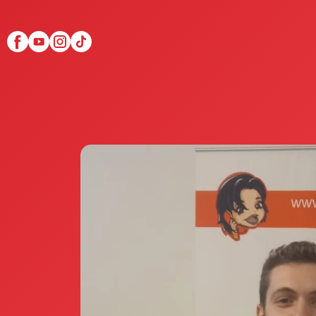
Scopri Club di Più
Le testimonianze Club 
La fondatrice Valeria Pi