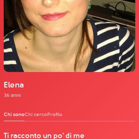
Il libro Donna di Cuori
Quanto costa Club di Più
Love Academy
Domande Frequenti
Impegno Sociale
Le nostre sedi
Facebook
YouTube
Instagram
Elena
TikTok
36 anni
Chi sono
Chi cerco
Profilo
Ti racconto un po' di me