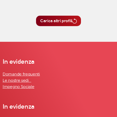
Carica altri profili
In evidenza
Domande frequenti
Le nostre sedi
Impegno Sociale
In evidenza