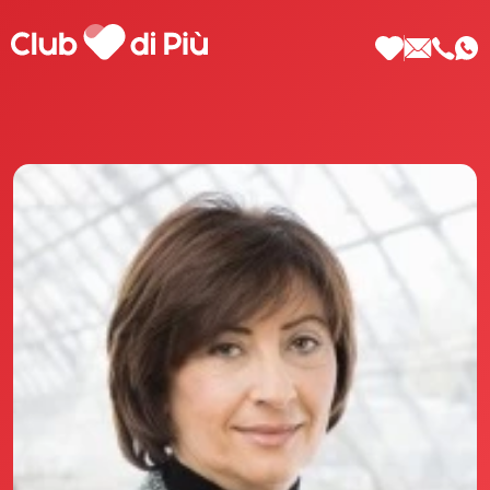
Scopri Club di Più
Le testimonianze Club di Più
La fondatrice Valeria Pilla
Annunci Donne
Agenzia matrimoniale Club di Più
Love Notebook