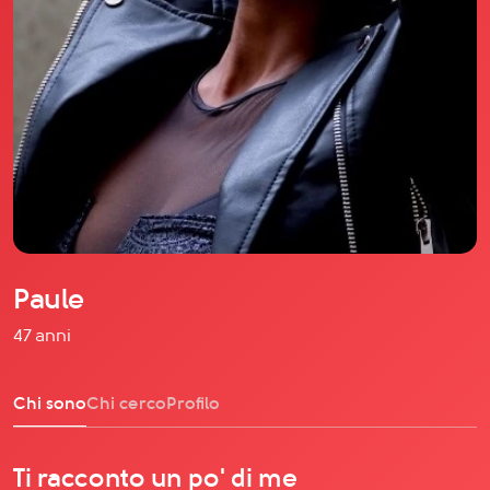
Il libro Donna di Cuori
Quanto costa Club di Più
Love Academy
Domande Frequenti
Impegno Sociale
Le nostre sedi
Facebook
YouTube
Instagram
Paule
TikTok
47 anni
Chi sono
Chi cerco
Profilo
Ti racconto un po' di me