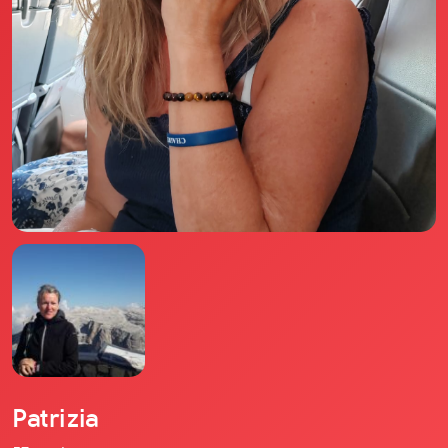
Il libro Donna di Cuori
Quanto costa Club di Più
Love Academy
Domande Frequenti
Impegno Sociale
Le nostre sedi
Facebook
YouTube
Instagram
TikTok
Patrizia