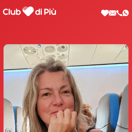
Scopri Club di Più
Le testimonianze Club di Più
La fondatrice Valeria Pilla
Annunci Donne
Agenzia matrimoniale Club di Più
Love Notebook