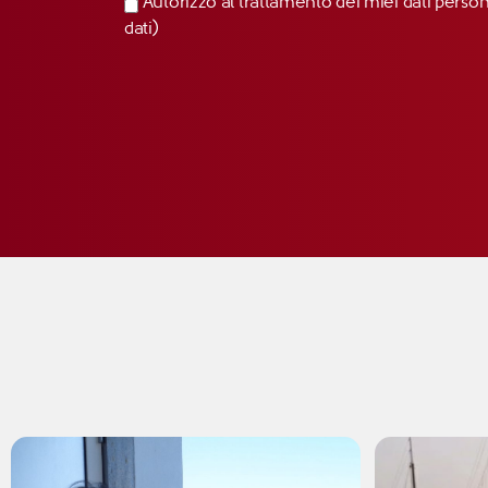
Autorizzo al trattamento dei miei dati perso
dati)