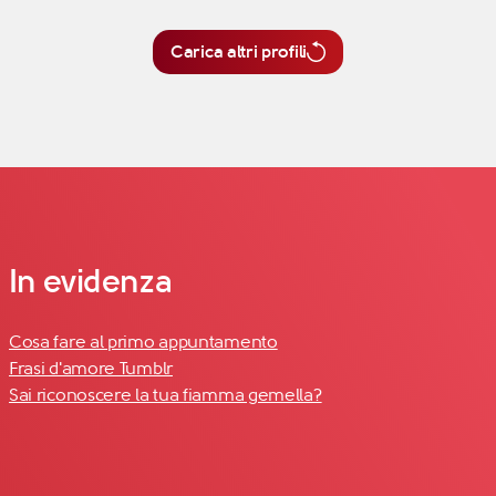
Carica altri profili
In evidenza
Cosa fare al primo appuntamento
Frasi d'amore Tumblr
Sai riconoscere la tua fiamma gemella?