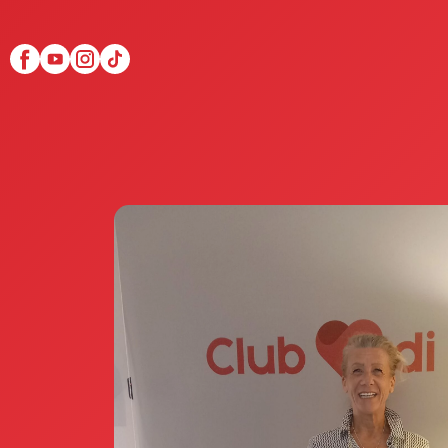
Scopri Club di Più
Le testimonianze Club 
La fondatrice Valeria Pi