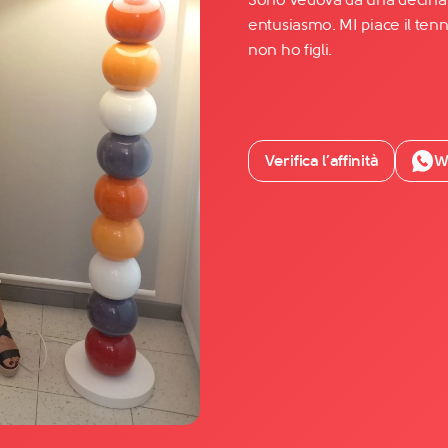
entusiasmo. MI piace il tennis
non ho figli.
Facebook
YouTube
Instagram
Verifica l’affinità
W
TikTok