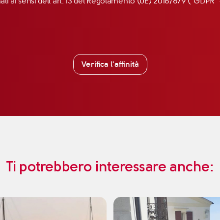
nali ai sensi dell’art. 13 del Regolamento (UE) 2016/679 (“GDP
Verifica l'affinità
Ti potrebbero interessare anche: