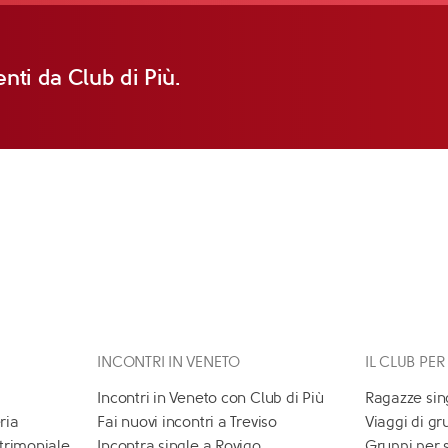
nti da Club di Più.
INCONTRI IN VENETO
IL CLUB PER
Incontri in Veneto con Club di Più
Ragazze sin
ria
Fai nuovi incontri a Treviso
Viaggi di gr
atrimoniale
Incontra single a Rovigo
Gruppi per 