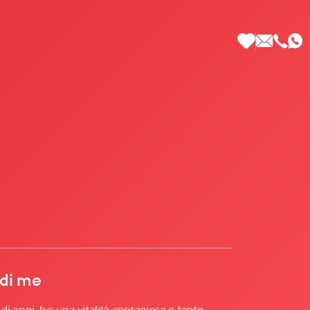
 di Più
 di me
i anni, ho una vitalità contagiosa e tanto