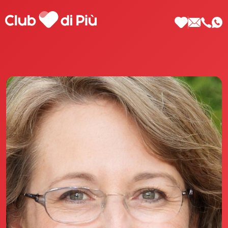
Scopri Club di Più
Le testimonianze Club di Più
La fondatrice Valeria Pilla
Annunci Donne
Agenzia matrimoniale Club di Più
Love Notebook