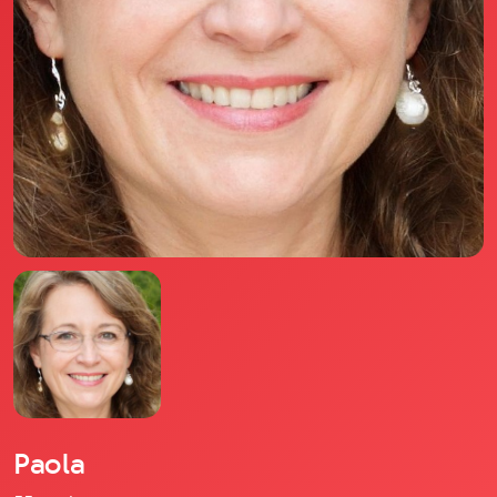
Il libro Donna di Cuori
Quanto costa Club di Più
Love Academy
Domande Frequenti
Impegno Sociale
Le nostre sedi
Facebook
YouTube
Instagram
TikTok
Paola