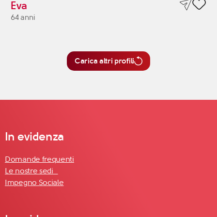
Eva
64 anni
Carica altri profili
In evidenza
Domande frequenti
Le nostre sedi
Impegno Sociale