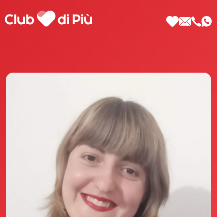
Scopri Club di Più
Le testimonianze Club di Più
La fondatrice Valeria Pilla
Annunci Donne
Agenzia matrimoniale Club di Più
Love Notebook