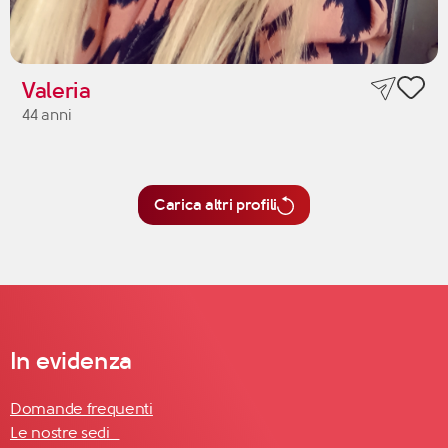
Valeria
44 anni
Carica altri profili
In evidenza
Domande frequenti
Le nostre sedi