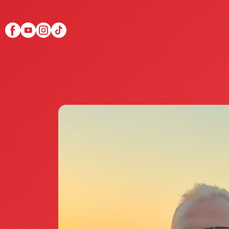
Scopri Club di Più
Le testimonianze Club 
La fondatrice Valeria Pi