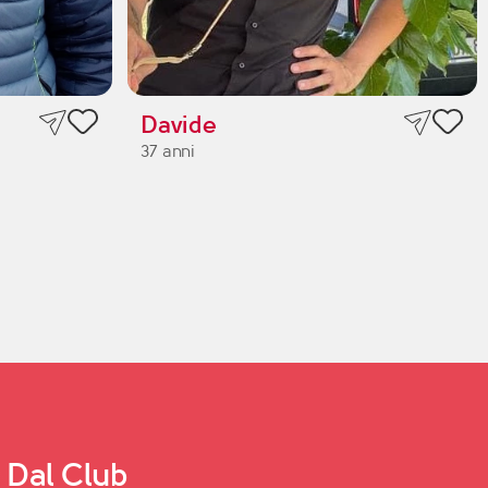
Davide
37 anni
Dal Club