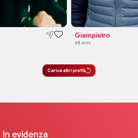
Giampietro
68 anni
Carica altri profili
In evidenza