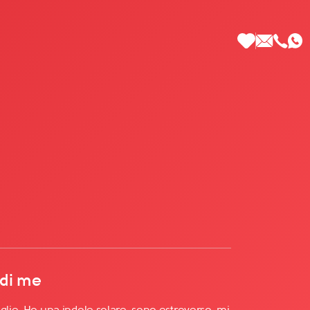
 di Più
 di me
glie. Ho una indole solare, sono estroverso, mi