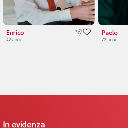
Enrico
Paolo
42 anni
73 anni
In evidenza