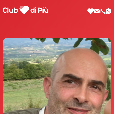
Scopri Club di Più
Le testimonianze Club di Più
La fondatrice Valeria Pilla
Annunci Donne
Agenzia matrimoniale Club di Più
Love Notebook