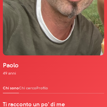
Il libro Donna di Cuori
Quanto costa Club di Più
Love Academy
Domande Frequenti
Impegno Sociale
Le nostre sedi
Facebook
YouTube
Instagram
Paolo
TikTok
49 anni
Chi sono
Chi cerco
Profilo
Ti racconto un po' di me