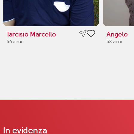
Tarcisio Marcello
Angelo
56 anni
58 anni
In evidenza