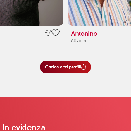
Antonino
60 anni
Carica altri profili
In evidenza