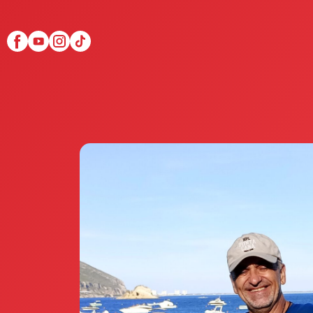
Scopri Club di Più
Le testimonianze Club 
La fondatrice Valeria Pi