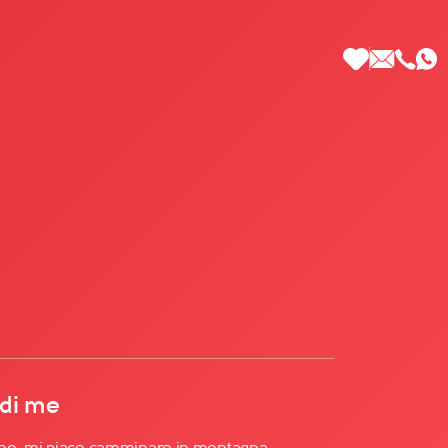
 di Più
 di me
no, mi piace camminare in montagna,