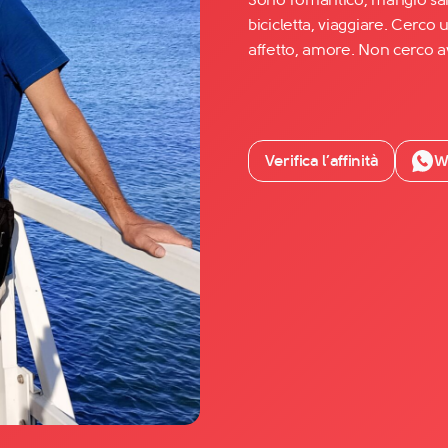
bicicletta, viaggiare. Cerc
affetto, amore. Non cerco a
Facebook
YouTube
Instagram
Verifica l’affinità
W
TikTok