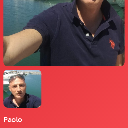
Il libro Donna di Cuori
Quanto costa Club di Più
Love Academy
Domande Frequenti
Impegno Sociale
Le nostre sedi
Facebook
YouTube
Instagram
TikTok
Paolo