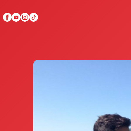
Scopri Club di Più
Le testimonianze Club 
La fondatrice Valeria Pi