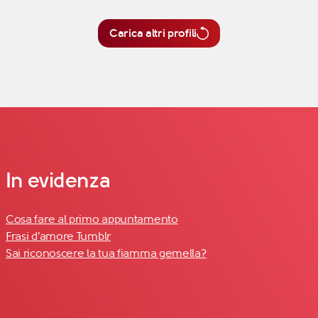
Carica altri profili
In evidenza
Cosa fare al primo appuntamento
Frasi d'amore Tumblr
Sai riconoscere la tua fiamma gemella?