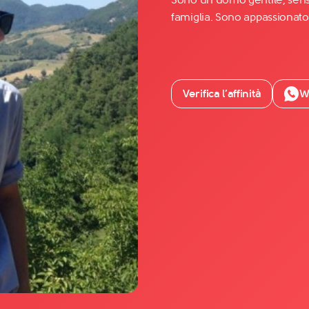
famiglia. Sono appassionato 
Facebook
YouTube
Instagram
Verifica l’affinità
W
TikTok