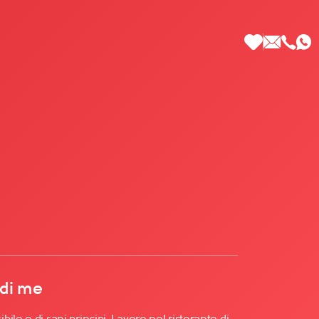
 di Più
 di me
le e di sani principi. Lavoro nel ristorante di