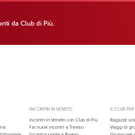
nti da Club di Più.
INCONTRI IN VENETO
IL CLUB PER
Incontri in Veneto con Club di Più
Ragazze sin
ria
Fai nuovi incontri a Treviso
Viaggi di gr
atrimoniale
Incontra single a Rovigo
Gruppi per 