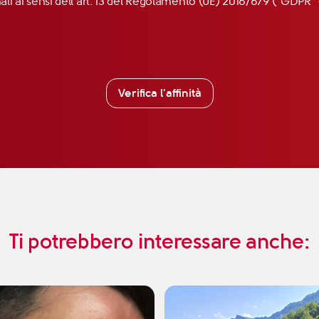
nali ai sensi dell’art. 13 del Regolamento (UE) 2016/679 (“GDP
Verifica l'affinità
Ti potrebbero interessare anche: