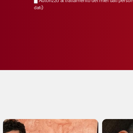
Autorizzo al trattamento dei miei dati perso
dati)