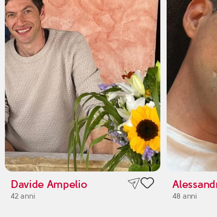
Davide Ampelio
Alessand
42 anni
48 anni