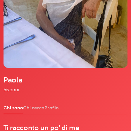
Il libro Donna di Cuori
Quanto costa Club di Più
Love Academy
Domande Frequenti
Impegno Sociale
Le nostre sedi
Facebook
YouTube
Instagram
Paola
TikTok
55 anni
Chi sono
Chi cerco
Profilo
Ti racconto un po' di me