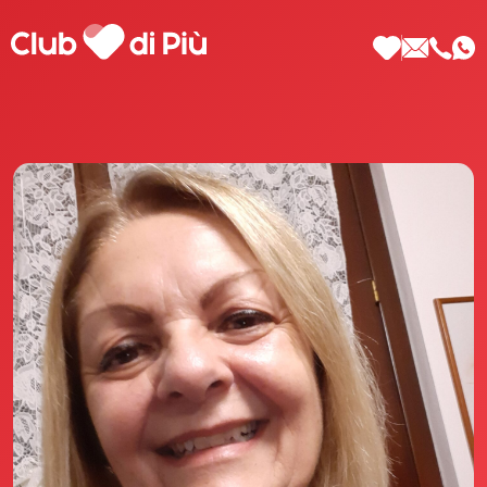
Scopri Club di Più
Le testimonianze Club di Più
La fondatrice Valeria Pilla
Annunci Donne
Agenzia matrimoniale Club di Più
Love Notebook