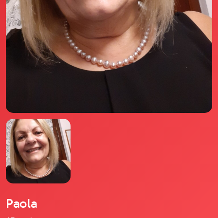
Il libro Donna di Cuori
Quanto costa Club di Più
Love Academy
Domande Frequenti
Impegno Sociale
Le nostre sedi
Facebook
YouTube
Instagram
TikTok
Paola