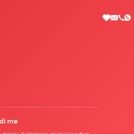
 di Più
 di me
n diploma di infermiera, mi piace la cultura,