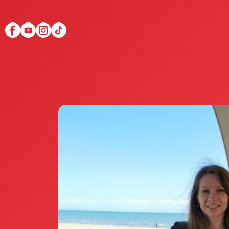
Scopri Club di Più
Le testimonianze Club 
La fondatrice Valeria Pi