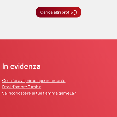
Carica altri profili
In evidenza
Cosa fare al primo appuntamento
Frasi d'amore Tumblr
Sai riconoscere la tua fiamma gemella?