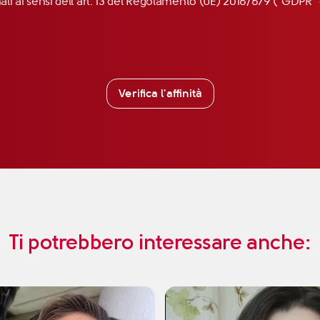
nali ai sensi dell’art. 13 del Regolamento (UE) 2016/679 (“GDP
Verifica l'affinità
Ti potrebbero interessare anche: