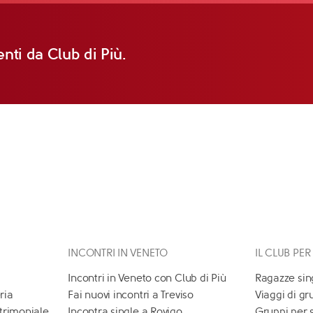
nti da Club di Più.
INCONTRI IN VENETO
IL CLUB PER
Incontri in Veneto con Club di Più
Ragazze sin
ria
Fai nuovi incontri a Treviso
Viaggi di gr
atrimoniale
Incontra single a Rovigo
Gruppi per 