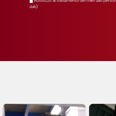
Autorizzo al trattamento dei miei dati perso
dati)