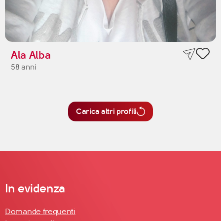
Ala Alba
58 anni
Carica altri profili
In evidenza
Domande frequenti