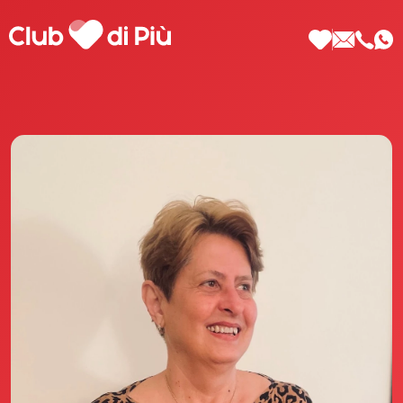
Scopri Club di Più
Le testimonianze Club di Più
La fondatrice Valeria Pilla
Annunci Donne
Agenzia matrimoniale Club di Più
Love Notebook