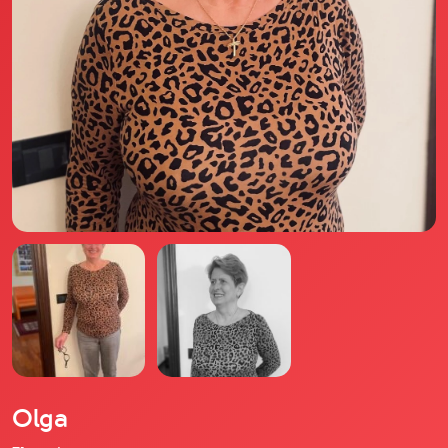
Il libro Donna di Cuori
Quanto costa Club di Più
Love Academy
Domande Frequenti
Impegno Sociale
Le nostre sedi
Facebook
YouTube
Instagram
TikTok
Olga