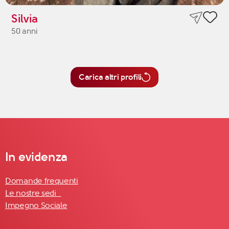
Silvia
50 anni
Carica altri profili
In evidenza
Domande frequenti
Le nostre sedi
Impegno Sociale