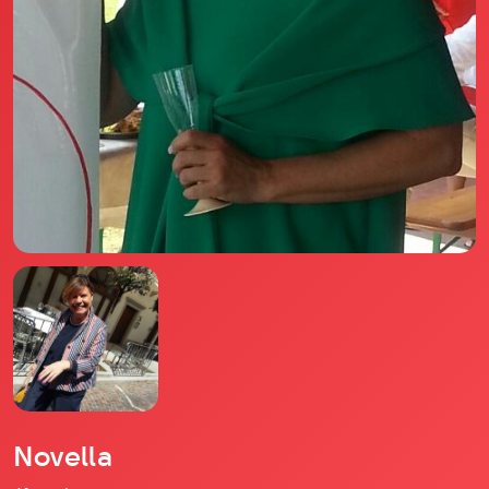
Il libro Donna di Cuori
Quanto costa Club di Più
Love Academy
Domande Frequenti
Impegno Sociale
Le nostre sedi
Facebook
YouTube
Instagram
TikTok
Novella