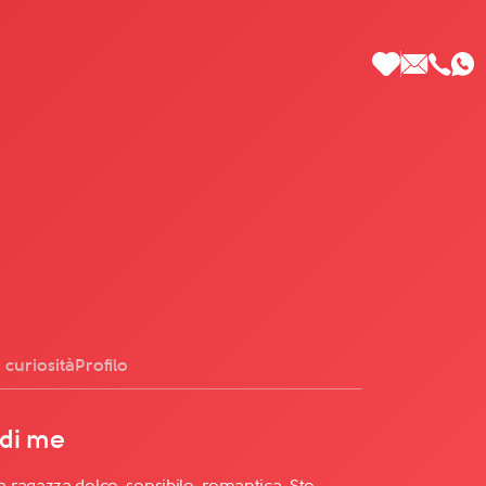
 di Più
 curiosità
Profilo
 di me
ragazza dolce, sensibile, romantica. Sto