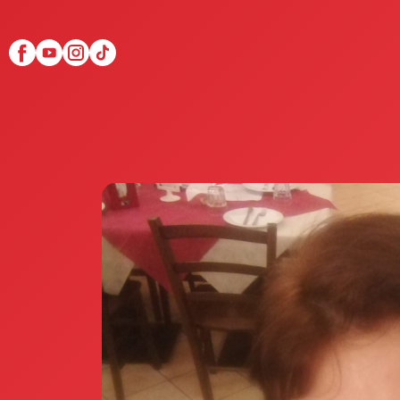
Scopri Club di Più
Le testimonianze Club 
La fondatrice Valeria Pi