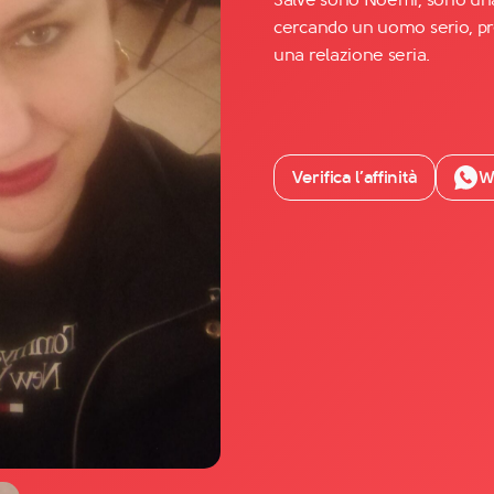
cercando un uomo serio, pr
una relazione seria.
Facebook
YouTube
Instagram
Verifica l’affinità
W
TikTok