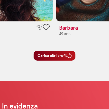
Barbara
49 anni
Carica altri profili
In evidenza