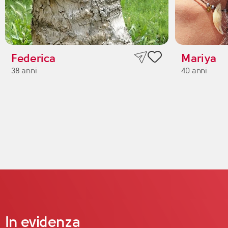
Federica
Mariya
38 anni
40 anni
In evidenza