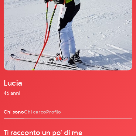
Il libro Donna di Cuori
Quanto costa Club di Più
Love Academy
Domande Frequenti
Impegno Sociale
Le nostre sedi
Facebook
YouTube
Instagram
Lucia
TikTok
46 anni
Chi sono
Chi cerco
Profilo
Ti racconto un po' di me