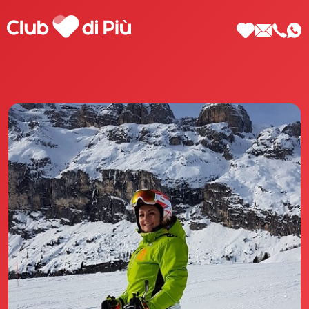
Scopri Club di Più
Le testimonianze Club di Più
La fondatrice Valeria Pilla
Annunci Donne
Agenzia matrimoniale Club di Più
Love Notebook